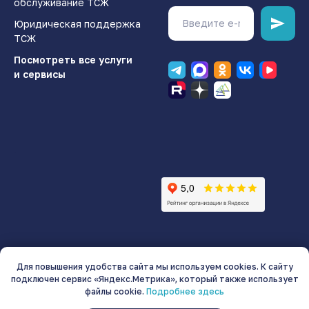
обслуживание ТСЖ
Юридическая поддержка
ТСЖ
Посмотреть все услуги
и сервисы
.
ООО «Технология и Сервис»
Для повышения удобства сайта мы используем cookies. К сайту
ИНН 5507240880 | КПП 550701001 | ОГРН 1135543032019
подключен сервис «Яндекс.Метрика», который также использует
входит в реестр аккредитованных IT-компаний
файлы cookie.
Подробнее здесь