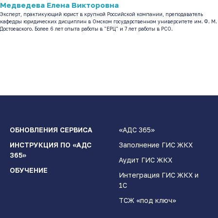
Медведева
Елена Викторовна
Эксперт, практикующий юрист в крупной Российской компании, преподаватель
кафедры юридических дисциплин в Омском государственном университете им. Ф. М.
Достоевского. Более 6 лет опыта работы в "ЕРЦ" и 7 лет работы в РСО.
.
.
.
ОБНОВЛЕНИЯ СЕРВИСА
«АДС 365»
ИНСТРУКЦИЯ ПО «АДС
Заполнение ГИС ЖКХ
365»
Аудит ГИС ЖКХ
ОБУЧЕНИЕ
Интеграция ГИС ЖКХ и
1С
ТСЖ «под ключ»