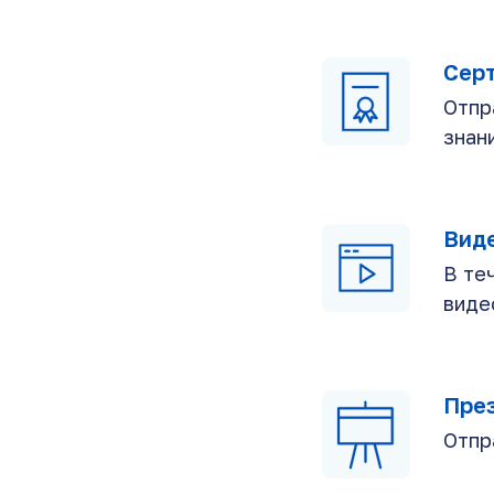
Сер
Отпр
знан
Вид
В те
виде
Пре
Отпр