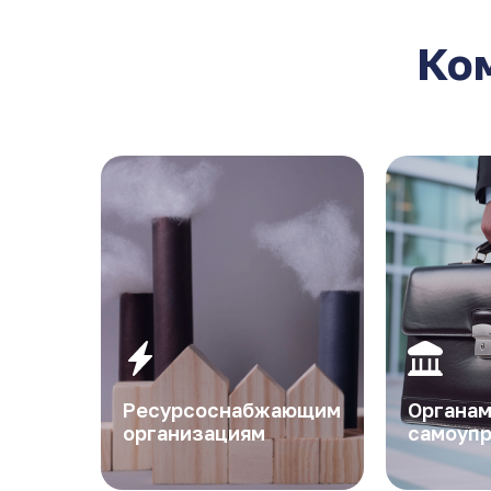
Ком
Ресурсоснабжающим
Органам
организациям
самоупр