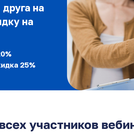
 друга на
идку на
20%
кидка 25%
всех участников веби