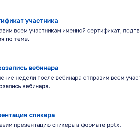
тификат участника
авим всем участникам именной сертификат, под
ия по теме.
еозапись вебинара
чение недели после вебинара отправим всем учас
озапись вебинара.
зентация спикера
авим презентацию спикера в формате pptx.