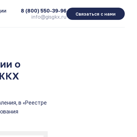
ции
8 (800) 550-39-96
Связаться с нами
ации о коммунальных услугах» в ГИС ЖКХ
info@gisgkx.ru
ии о
 ЖКХ
ления, в «Реестре
нования