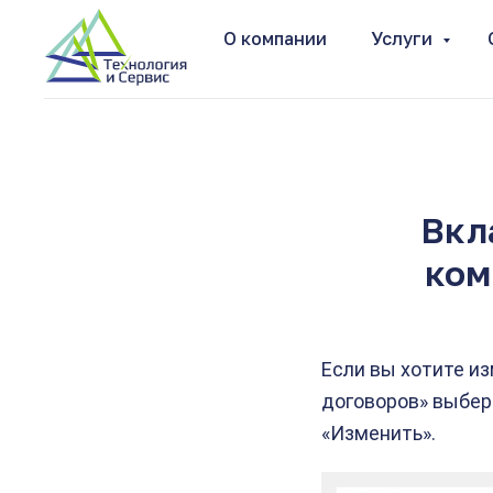
О компании
Услуги
Главная
Полезная информация
Ин
→
→
Вкл
ком
Если вы хотите и
договоров» выбер
«Изменить».