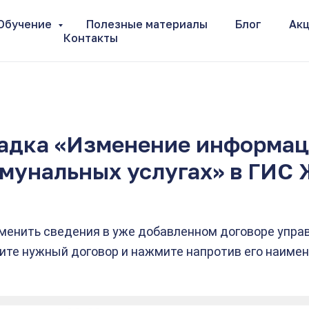
Обучение
Полезные материалы
Блог
Ак
струкция по ГИС ЖКХ
Вкладка «Изменение информ
Контакты
→
адка «Изменение информац
мунальных услугах» в ГИС
зменить сведения в уже добавленном договоре управ
ите нужный договор и нажмите напротив его наиме